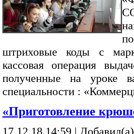
С
н
п
штриховые коды с марк
кассовая операция выда
полученные на уроке 
специальности : «Коммерц
«Приготовление крюш
17.12.18 14:59
|
Добавил(а