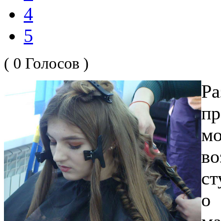
4
5
( 0 Голосов )
Р
п
м
в
ст
о