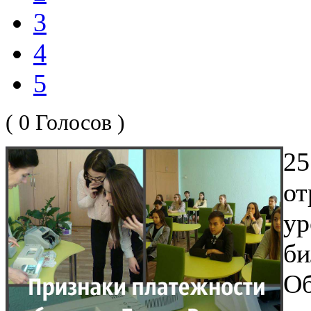
3
4
5
( 0 Голосов )
2
о
у
б
О