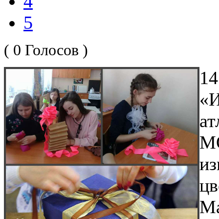
4
5
( 0 Голосов )
14
«
ат
М
и
цв
М