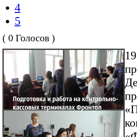
4
5
( 0 Голосов )
1
п
Де
п
«
ко
«