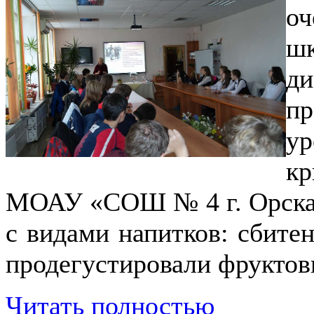
о
ш
д
п
у
к
МОАУ «СОШ № 4 г. Орска
с видами напитков: сбитен
продегустировали фрукто
Читать полностью