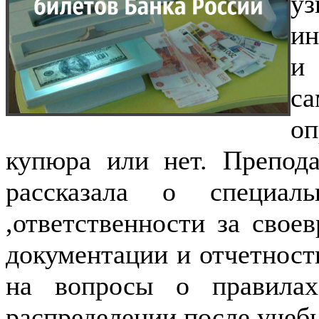
у
ин
и
с
о
купюра или нет. Препод
рассказала о специал
,ответственности за свое
документации и отчетност
на вопросы о правилах
распределении после учеб