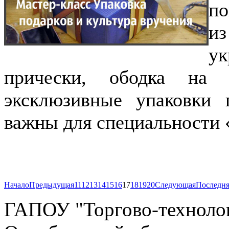
по
из
ук
прически, ободка на 
эксклюзивные упаковки 
важны для специальности
Начало
Предыдущая
11
12
13
14
15
16
17
18
19
20
Следующая
Последня
ГАПОУ "Торгово-технолог