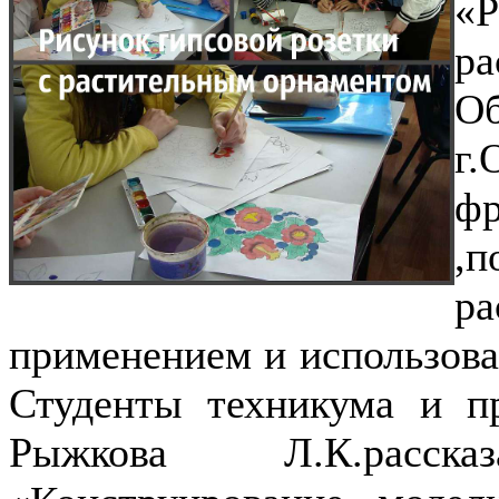
«
р
О
г
фр
,
р
применением и использова
Студенты техникума и п
Рыжкова Л.К.расск