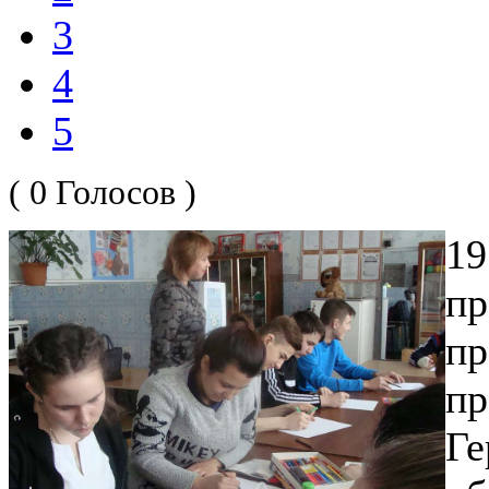
3
4
5
( 0 Голосов )
1
пр
пр
пр
Г