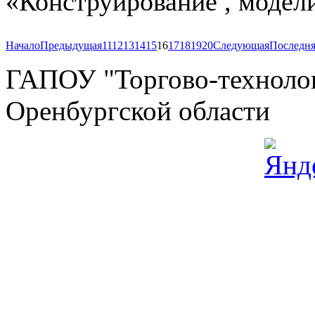
«Конструирование , модел
Начало
Предыдущая
11
12
13
14
15
16
17
18
19
20
Следующая
Последня
ГАПОУ "Торгово-технолог
Оренбургской области