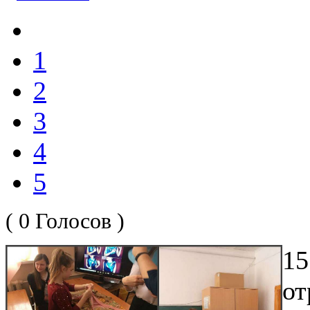
1
2
3
4
5
( 0 Голосов )
15
от