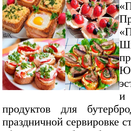
«
П
«П
Ш
п
Ю.
эс
и
продуктов для бутербр
праздничной сервировке ст