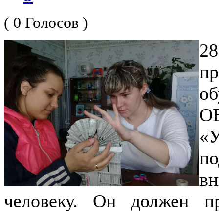
( 0 Голосов )
2
п
об
ОВ
«У
п
вн
человеку. Он должен п